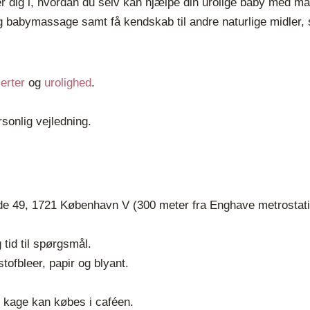
er dig i, hvordan du selv kan hjælpe din urolige baby med 
 og babymassage samt få kendskab til andre naturlige midler
erter
og
urolighed
.
.
rsonlig vejledning.
de 49, 1721 København V (300 meter fra Enghave metrostat
1
tid til spørgsmål.
tofbleer, papir og blyant.
og kage kan købes i caféen.