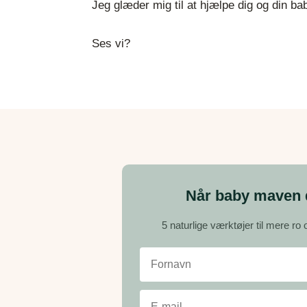
Jeg glæder mig til at hjælpe dig og din ba
Ses vi?
Når baby maven d
5 naturlige værktøjer til mere ro