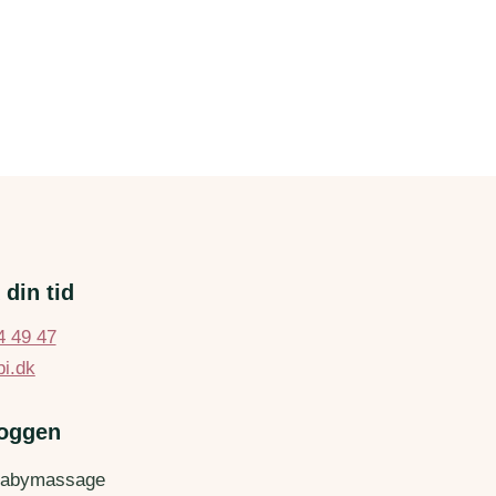
 din tid
4 49 47
i.dk
loggen
 babymassage