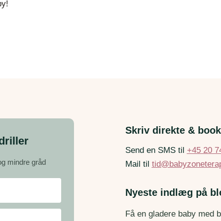
by!
Skriv direkte & book
riller
Send en SMS til
+45 20 7
 og mindre gråd
Mail til
tid@babyzoneterap
Nyeste indlæg på b
Få en gladere baby med