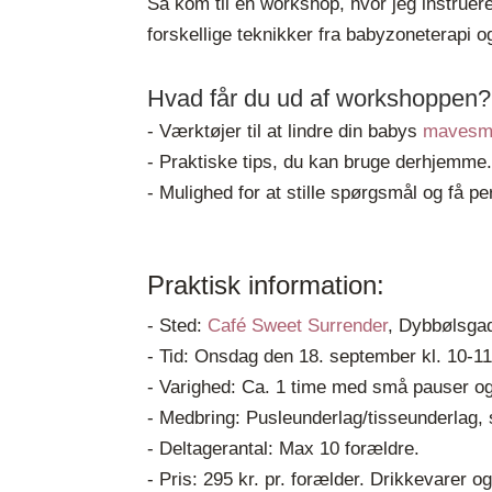
Så kom til en workshop, hvor jeg instruer
forskellige teknikker fra babyzoneterapi
Hvad får du ud af workshoppen?
- Værktøjer til at lindre din babys
mavesm
- Praktiske tips, du kan bruge derhjemme
- Mulighed for at stille spørgsmål og få pe
Praktisk information:
- Sted:
Café Sweet Surrender
, Dybbølsga
- Tid: Onsdag den 18. september kl. 10-1
- Varighed: Ca. 1 time med små pauser og 
- Medbring: Pusleunderlag/tisseunderlag, s
- Deltagerantal: Max 10 forældre.
- Pris: 295 kr. pr. forælder. Drikkevarer 