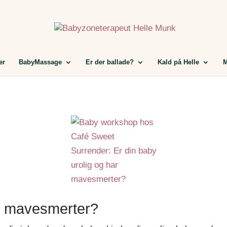
er
BabyMassage
Er der ballade?
Kald på Helle
M
ar mavesmerter?