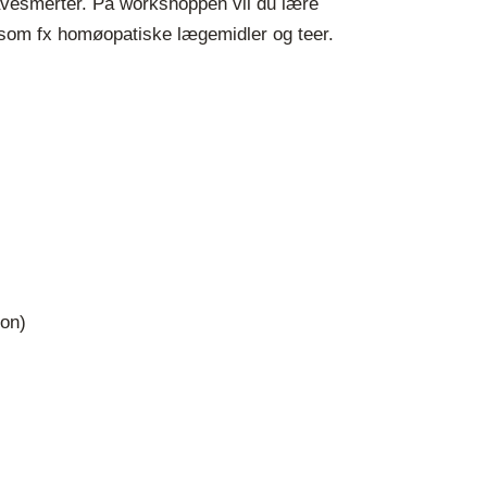
mavesmerter. På workshoppen vil du lære
, som fx homøopatiske lægemidler og teer.
ion)