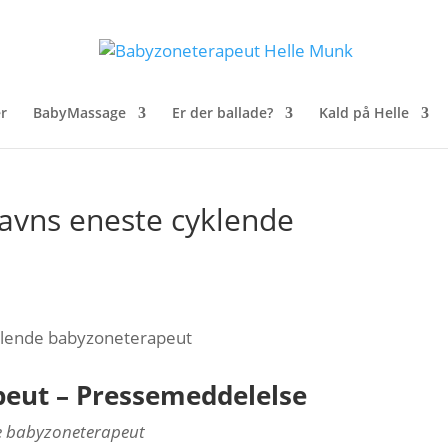
r
BabyMassage
Er der ballade?
Kald på Helle
avns eneste cyklende
peut – Pressemeddelelse
de babyzoneterapeut