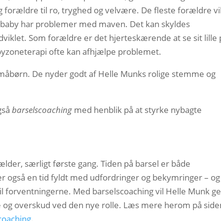
forældre til ro, tryghed og velvære. De fleste forældre vi
es baby har problemer med maven. Det kan skyldes
viklet. Som forældre er det hjerteskærende at se sit lille
byzoneterapi ofte kan afhjælpe problemet.
måbørn. De nyder godt af Helle Munks rolige stemme og
gså
barselscoaching
med henblik på at styrke nybagte
lder, særligt første gang. Tiden på barsel er både
er også en tid fyldt med udfordringer og bekymringer – og
til forventningerne. Med barselscoaching vil Helle Munk g
de og overskud ved den nye rolle. Læs mere herom på side
coaching
.