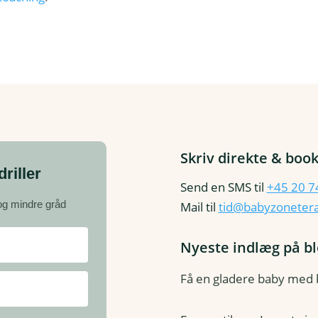
Skriv direkte & book
riller
Send en SMS til
+45 20 7
 og mindre gråd
Mail til
tid@babyzonetera
Nyeste indlæg på b
Få en gladere baby med