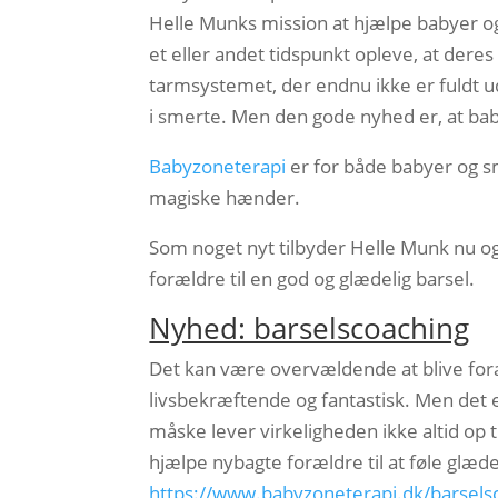
Helle Munks mission at hjælpe babyer og 
et eller andet tidspunkt opleve, at der
tarmsystemet, der endnu ikke er fuldt ud
i smerte. Men den gode nyhed er, at ba
Babyzoneterapi
er for både babyer og s
magiske hænder.
Som noget nyt tilbyder Helle Munk nu o
forældre til en god og glædelig barsel.
Nyhed: barselscoaching
Det kan være overvældende at blive foræ
livsbekræftende og fantastisk. Men det 
måske lever virkeligheden ikke altid op 
hjælpe nybagte forældre til at føle glæ
https://www.babyzoneterapi.dk/barsels