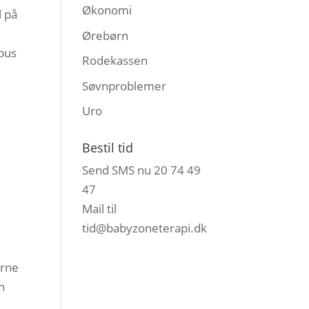
Økonomi
l på
Ørebørn
 pus
Rodekassen
Søvnproblemer
Uro
Bestil tid
Send SMS nu 20 74 49
47
Mail til
tid@babyzoneterapi.dk
erne
n