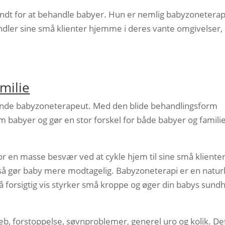
yndt for at behandle babyer. Hun er nemlig babyzonetera
andler sine små klienter hjemme i deres vante omgivelser,
.
milie
ende babyzoneterapeut. Med den blide behandlingsform
babyer og gør en stor forskel for både babyer og familie
r en masse besvær ved at cykle hjem til sine små kliente
gså gør baby mere modtagelig. Babyzoneterapi er en naturl
 forsigtig vis styrker små kroppe og øger din babys sund
, forstoppelse, søvnproblemer, generel uro og kolik. De