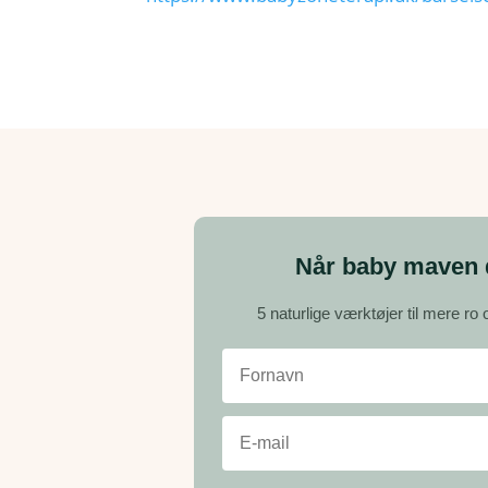
Når baby maven d
5 naturlige værktøjer til mere ro