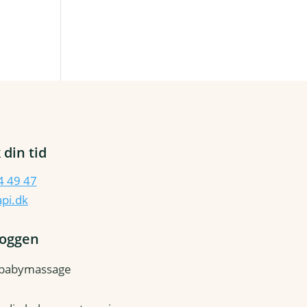
 din tid
4 49 47
pi.dk
loggen
 babymassage