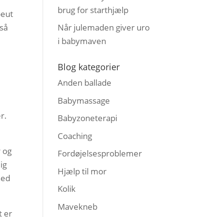
brug for starthjælp
peut
 så
Når julemaden giver uro
i babymaven
Blog kategorier
Anden ballade
Babymassage
r.
Babyzoneterapi
Coaching
r og
Fordøjelsesproblemer
ig
Hjælp til mor
hed
Kolik
Mavekneb
t er