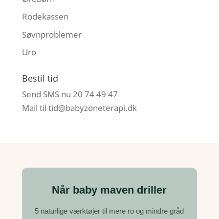
Rodekassen
Søvnproblemer
Uro
Bestil tid
Send SMS nu 20 74 49 47
Mail til
tid@babyzoneterapi.dk
Når baby maven driller
5 naturlige værktøjer til mere ro og mindre gråd