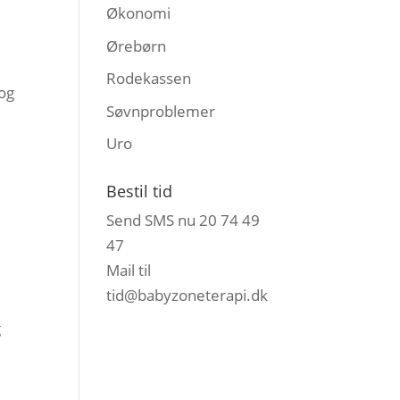
Økonomi
Ørebørn
Rodekassen
 og
Søvnproblemer
Uro
Bestil tid
Send SMS nu 20 74 49
47
Mail til
tid@babyzoneterapi.dk
g