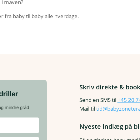
t i maven?
r fra baby til baby alle hverdage.
Skriv direkte & book
riller
Send en SMS til
+45 20 7
 og mindre gråd
Mail til
tid@babyzonetera
Nyeste indlæg på b