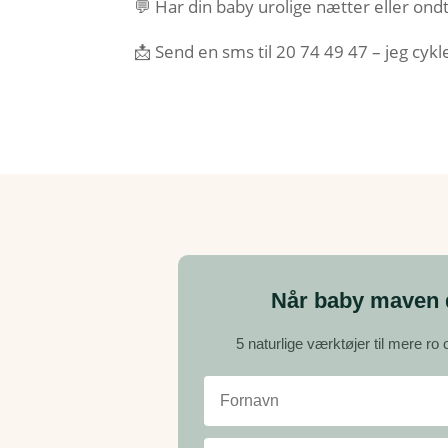
💬 Har din baby urolige nætter eller ond
📩 Send en sms til 20 74 49 47 – jeg cykle
Når baby maven d
5 naturlige værktøjer til mere ro