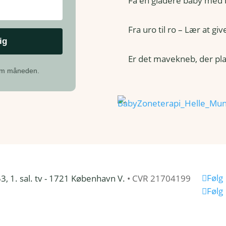
Få en gladere baby med
Fra uro til ro – Lær at gi
Er det mavekneb, der pla
 om måneden.
Følg
, 1. sal. tv - 1721 København V
.
•
CVR
21704199
Følg