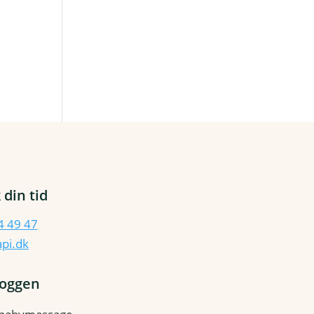
 din tid
4 49 47
pi.dk
loggen