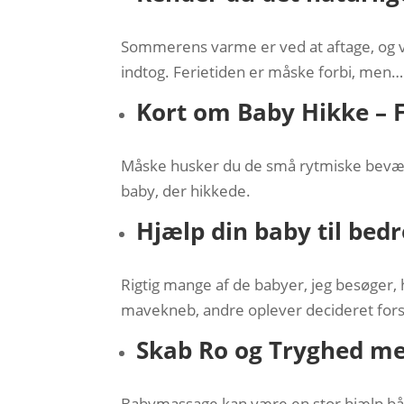
Sommerens varme er ved at aftage, og vi g
indtog. Ferietiden er måske forbi, men…
Kort om Baby Hikke – F
Måske husker du de små rytmiske bevæg
baby, der hikkede.
Hjælp din baby til bedr
Rigtig mange af de babyer, jeg besøger, 
mavekneb, andre oplever decideret for
Skab Ro og Tryghed m
Babymassage kan være en stor hjælp både