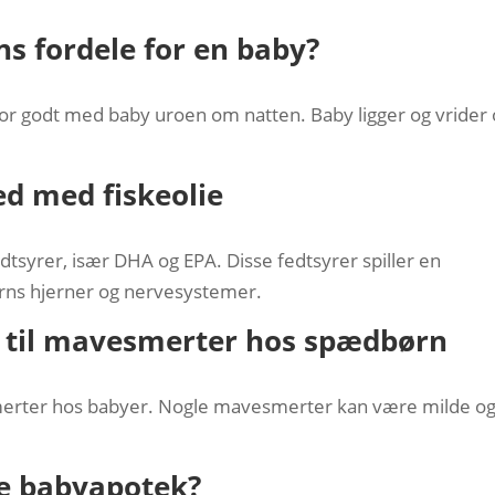
s fordele for en baby?
for godt med baby uroen om natten. Baby ligger og vrider
ed med fiskeolie
edtsyrer, især DHA og EPA. Disse fedtsyrer spiller en
børns hjerner og nervesystemer.
r til mavesmerter hos spædbørn
merter hos babyer. Nogle mavesmerter kan være milde o
ge babyapotek?