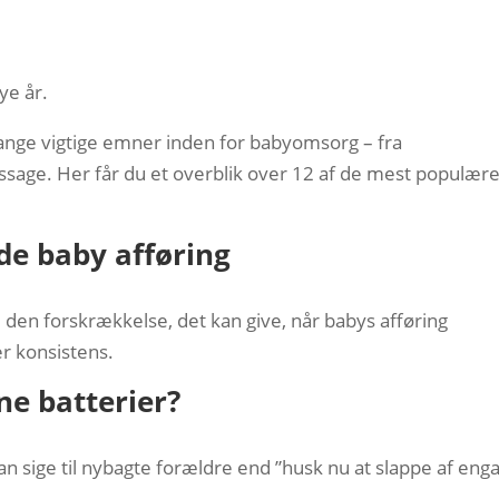
ye år.
ange vigtige emner inden for babyomsorg – fra
sage. Her får du et overblik over 12 af de mest populær
de baby afføring
en forskrækkelse, det kan give, når babys afføring
er konsistens.
ne batterier?
n sige til nybagte forældre end ”husk nu at slappe af eng