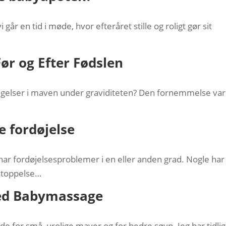
år en tid i møde, hvor efteråret stille og roligt gør sit
ør og Efter Fødslen
elser i maven under graviditeten? Den fornemmelse var
e fordøjelse
har fordøjelsesproblemer i en eller anden grad. Nogle har
stoppelse…
ed Babymassage
 for små, urolige maver og for bedre søvn. Jeg har tidli