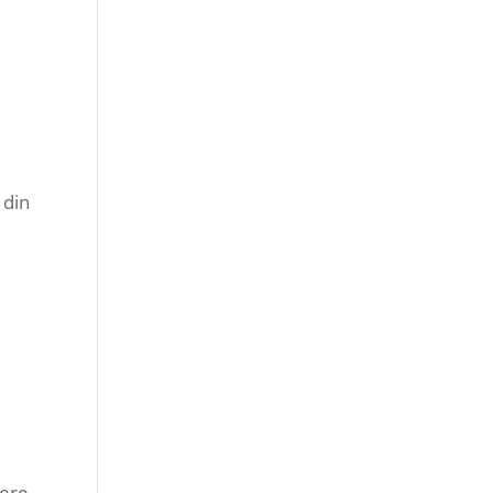
 din
gere