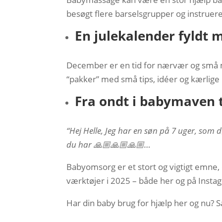
besøgt flere barselsgrupper og instruere
En julekalender fyldt 
December er en tid for nærvær og små m
“pakker” med små tips, idéer og kærlige 
Fra ondt i babymaven t
“Hej Helle,
Jeg har en søn på 7 uger, som d
du har
🙏🏼🙏🏼🙏🏼…
Babyomsorg er et stort og vigtigt emne, o
værktøjer i 2025 – både her og på Insta
Har din baby brug for hjælp her og nu? 