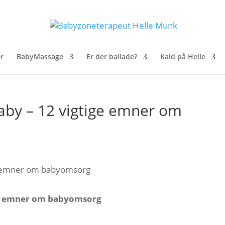
r
BabyMassage
Er der ballade?
Kald på Helle
 baby – 12 vigtige emner om
tige emner om babyomsorg