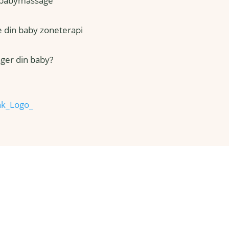
 babymassage
ve din baby zoneterapi
ger din baby?