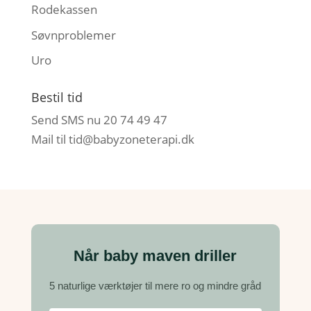
Rodekassen
Søvnproblemer
Uro
Bestil tid
Send SMS nu 20 74 49 47
Mail til
tid@babyzoneterapi.dk
Når baby maven driller
5 naturlige værktøjer til mere ro og mindre gråd