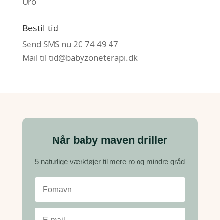
Uro
Bestil tid
Send SMS nu 20 74 49 47
Mail til
tid@babyzoneterapi.dk
Når baby maven driller
5 naturlige værktøjer til mere ro og mindre gråd