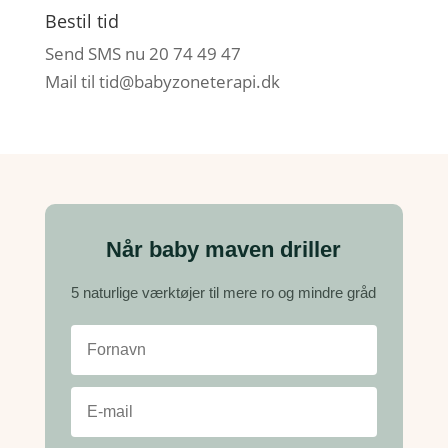
Bestil tid
Send SMS nu 20 74 49 47
Mail til
tid@babyzoneterapi.dk
Når baby maven driller
5 naturlige værktøjer til mere ro og mindre gråd