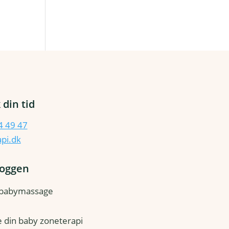
 din tid
4 49 47
pi.dk
loggen
 babymassage
ve din baby zoneterapi