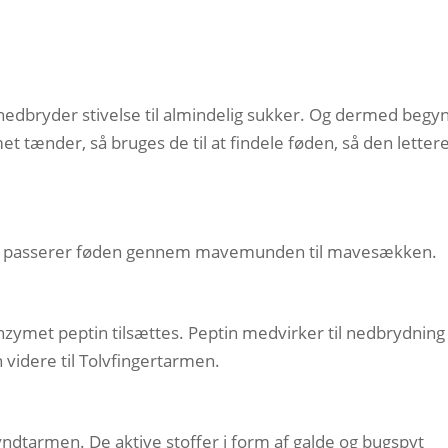
 nedbryder stivelse til almindelig sukker. Og dermed begy
 tænder, så bruges de til at findele føden, så den letter
 passerer føden gennem mavemunden til mavesækken.
nzymet peptin tilsættes. Peptin medvirker til nedbrydning
videre til Tolvfingertarmen.
yndtarmen. De aktive stoffer i form af galde og bugspyt