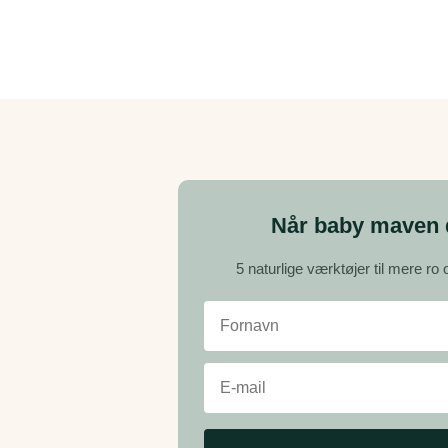
Når baby maven d
5 naturlige værktøjer til mere ro