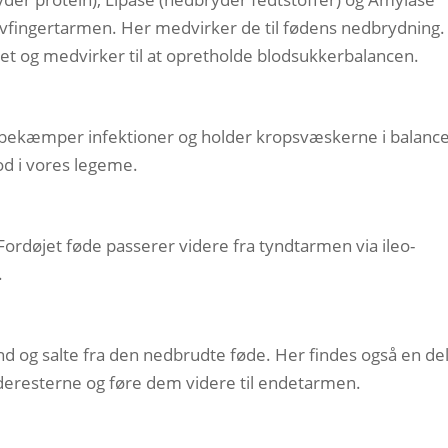
olvfingertarmen. Her medvirker de til fødens nedbrydning.
det og medvirker til at opretholde blodsukkerbalancen.
n bekæmper infektioner og holder kropsvæskerne i balance
od i vores legeme.
ordøjet føde passerer videre fra tyndtarmen via ileo-
.
d og salte fra den nedbrudte føde. Her findes også en de
deresterne og føre dem videre til endetarmen.