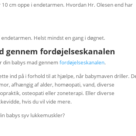
er 10 cm oppe i endetarmen. Hvordan Hr. Olesen end har
f endetarmen. Helst mindst en gang i døgnet.
d gennem fordøjelseskanalen
når din babys mad gennem
fordøjelseskanalen
.
 ind på i forhold til at hjælpe, når babymaven driller. D
or, afhængig af alder, homøopati, vand, diverse
praktik, osteopati eller zoneterapi. Eller diverse
kkevidde, hvis du vil vide mere.
in babys syv lukkemuskler?