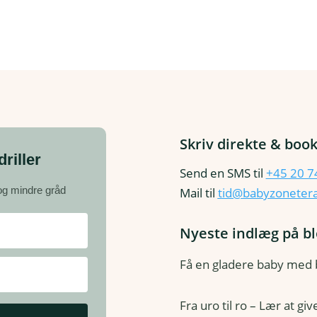
Skriv direkte & book
riller
Send en SMS til
+45 20 7
 og mindre gråd
Mail til
tid@babyzonetera
Nyeste indlæg på b
Få en gladere baby med
Fra uro til ro – Lær at gi