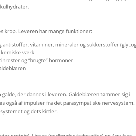
 kulhydrater.
res krop. Leveren har mange funktioner:
antistoffer, vitaminer, mineraler og sukkerstoffer (glyco
s kemiske værk
icinrester og ”brugte” hormoner
galdeblæren
 galde, der dannes i leveren. Galdeblæren tømmer sig i
es også af impulser fra det parasympatiske nervesystem.
systemet og dets kirtler.
der protein), Lipase (nedbryder fedtstoffer) og Amylase