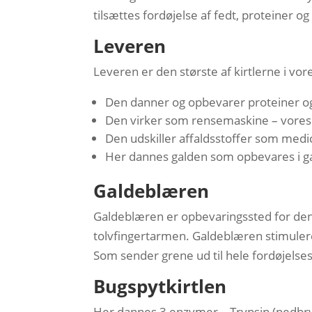
tilsættes fordøjelse af fedt, proteiner og
Leveren
Leveren er den største af kirtlerne i vo
Den danner og opbevarer proteiner og 
Den virker som rensemaskine – vore
Den udskiller affaldsstoffer som med
Her dannes galden som opbevares i 
Galdeblæren
Galdeblæren er opbevaringssted for den
tolvfingertarmen. Galdeblæren stimuler
Som sender grene ud til hele fordøjelses
Bugspytkirtlen
Her dannes 3 enzymer – Trypsin (nedbry