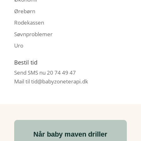
Ørebørn
Rodekassen
Søvnproblemer
Uro
Bestil tid
Send SMS nu 20 74 49 47
Mail til
tid@babyzoneterapi.dk
Når baby maven driller