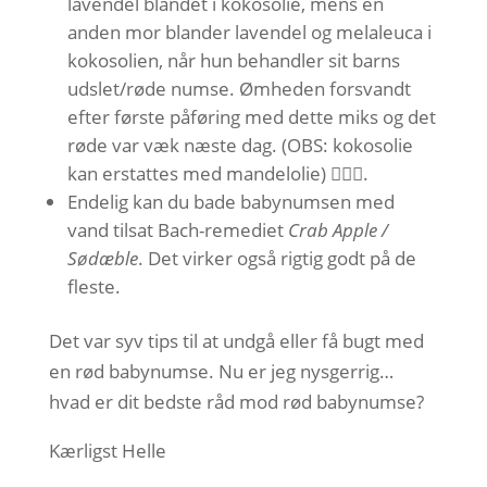
lavendel blandet i kokosolie, mens en
anden mor blander lavendel og melaleuca i
kokosolien, når hun behandler sit barns
udslet/røde numse. Ømheden forsvandt
efter første påføring med dette miks og det
røde var væk næste dag. (OBS: kokosolie
kan erstattes med mandelolie) 👌🏻🌱.
Endelig kan du bade babynumsen med
vand tilsat Bach-remediet
Crab Apple /
Sødæble
. Det virker også rigtig godt på de
fleste.
Det var syv tips til at undgå eller få bugt med
en rød babynumse. Nu er jeg nysgerrig…
hvad er dit bedste råd mod rød babynumse?
Kærligst Helle