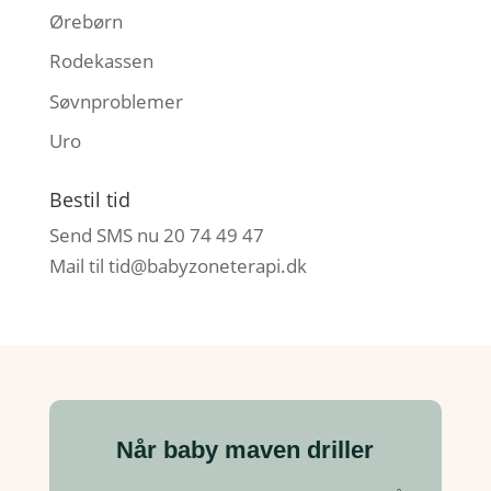
Ørebørn
Rodekassen
Søvnproblemer
Uro
Bestil tid
Send SMS nu 20 74 49 47
Mail til
tid@babyzoneterapi.dk
Når baby maven driller