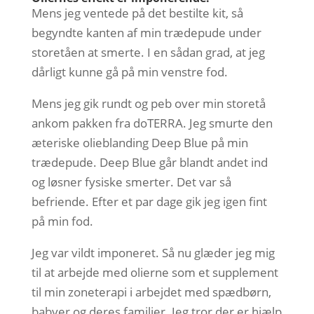
Mens jeg ventede på det bestilte kit, så
begyndte kanten af min trædepude under
storetåen at smerte. I en sådan grad, at jeg
dårligt kunne gå på min venstre fod.
Mens jeg gik rundt og peb over min storetå
ankom pakken fra doTERRA. Jeg smurte den
æteriske olieblanding Deep Blue på min
trædepude. Deep Blue går blandt andet ind
og løsner fysiske smerter. Det var så
befriende. Efter et par dage gik jeg igen fint
på min fod.
Jeg var vildt imponeret. Så nu glæder jeg mig
til at arbejde med olierne som et supplement
til min zoneterapi i arbejdet med spædbørn,
babyer og deres familier. Jeg tror der er hjælp