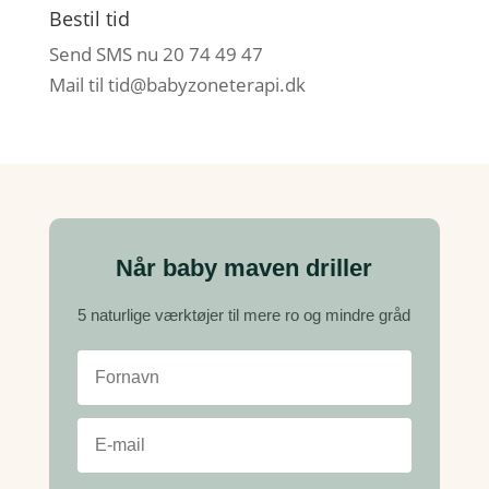
Bestil tid
Send SMS nu 20 74 49 47
Mail til
tid@babyzoneterapi.dk
Når baby maven driller
5 naturlige værktøjer til mere ro og mindre gråd