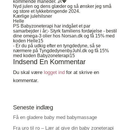
kommende måneder. 👶💖
Nyd julen og dens glæder og så ønsker jeg små
og store et lykkebringende 2024.
Kærlige julehilsner
Helle
PS Babyzoneterapi har indgået et par
samarbejder i år;- Styrk familiens fordøjelse - bestil
dine omega-3 olier hos
Norsan.dk
og få 15% med
koden Helle15
- Er du på udkig efter en tyngdedyne, så se
nærmere på
TyngdedynenbyJuhl.dk
og få 15%
med koden Babyzoneterapi15
Indsend En Kommentar
Du skal være
logget ind
for at skrive en
kommentar.
Seneste indlæg
Få en gladere baby med babymassage
Fra uro til ro – Lær at give din baby zoneterapi