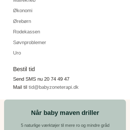
Mavekneb
Økonomi
Ørebørn
Rodekassen
Søvnproblemer
Uro
Bestil tid
Send SMS nu 20 74 49 47
Mail til
tid@babyzoneterapi.dk
Når baby maven driller
5 naturlige værktøjer til mere ro og mindre gråd