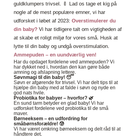
guldklumpers trivsel. 🍼 Lad os tage et kig på
nogle af de mest populære emner, vi har
udforsket i løbet af 2023:
Overstimulerer du
din baby?
Vi har tidligere talt om vigtigheden af
at skabe et roligt miljø for vores små. Husk at
lytte til din baby og undgå overstimulation.
Ammepuden – en uundværlig ven!
Har du opdaget fordelene ved ammepuden? Vi
har dykket ned i, hvordan den kan gøre både
amning og afslapning lettere.
Søvnmagi til din baby!
😴
Søvn er afgørende for trivsel. Vi har delt tips til at
hjælpe din baby med at falde i søvn og nyde en
god nats hvile.
Probiotika for babyer – hvorfor?
🌿
En sund tarm betyder en glad baby! Vi har
udforsket fordelene ved probiotika til de små
maver.
Børneeksem – en udfordring for
småbørnsforældre!
😰
Vi har været omkring børneeksem og delt råd til at
håndtere det.