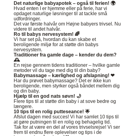
Det naturlige babyapotek – også til ferien!
🌍
Hvad enten I er hjemme eller på ferie, har vi
opdaget naturlige løsninger til at tackle små
udfordringer.
Det var første halvår om Højne babyers trivsel. Nu
videre til andet halvår.
Ro til babys nervesystem!
🌈
Vi har set på, hvordan du kan skabe et
beroligende miljø for at støtte din babys
nervesystem.
Traditioner fra gamle dage – kender du dem?
🕰
En rejse gennem tidens traditioner – hvilke gamle
metoder vil du tage med dig til din baby?
Babymassage – kærlighed og afslapning!
❤
Har du prøvet babymassage? Det er ikke kun
beroligende, men styrker også båndet mellem dig
og din baby.
Hjælp til en god nats søvn!
🌙
Flere tips til at støtte din baby i at sove bedre og
længere.
10 tips til en rolig putteseance
!
🌟
Afslut dagen med succes! Vi har samlet 10 tips til
at gøre putningen til en rolig og behagelig tid.
Tak for at være en del af vores trivselsrejse! Vi ser
frem til endnu flere oplevelser og tips i de